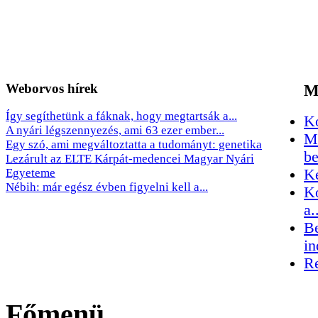
Weborvos
hírek
M
Így segíthetünk a fáknak, hogy megtartsák a...
Kó
A nyári légszennyezés, ami 63 ezer ember...
Me
Egy szó, ami megváltoztatta a tudományt: genetika
be
Lezárult az ELTE Kárpát-medencei Magyar Nyári
Egyeteme
Ké
Nébih: már egész évben figyelni kell a...
Ko
a.
Be
in
Re
Főmenü