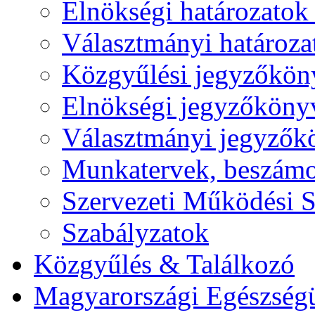
Elnökségi határozatok 
Választmányi határoza
Közgyűlési jegyzőkön
Elnökségi jegyzőköny
Választmányi jegyzők
Munkatervek, beszámol
Szervezeti Működési S
Szabályzatok
Közgyűlés & Találkozó
Magyarországi Egészség