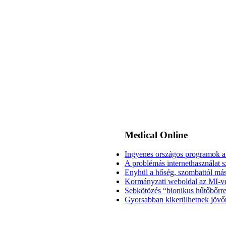
Medical
Online
Ingyenes országos programok a 
A problémás internethasználat sz
Enyhül a hőség, szombattól más
Kormányzati weboldal az MI-vel
Sebkötözés “bionikus hűtőbőrre
Gyorsabban kikerülhetnek jövőr