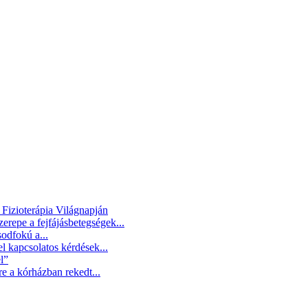
Fizioterápia Világnapján
erepe a fejfájásbetegségek...
odfokú a...
 kapcsolatos kérdések...
l”
e a kórházban rekedt...