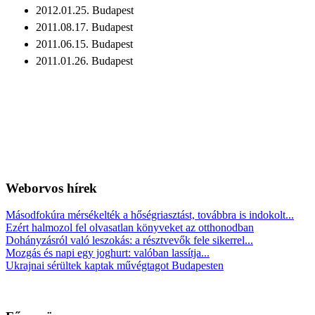
2012.01.25. Budapest
2011.08.17. Budapest
2011.06.15. Budapest
2011.01.26. Budapest
Weborvos
hírek
Másodfokúra mérsékelték a hőségriasztást, továbbra is indokolt...
Ezért halmozol fel olvasatlan könyveket az otthonodban
Dohányzásról való leszokás: a résztvevők fele sikerrel...
Mozgás és napi egy joghurt: valóban lassítja...
Ukrajnai sérültek kaptak művégtagot Budapesten