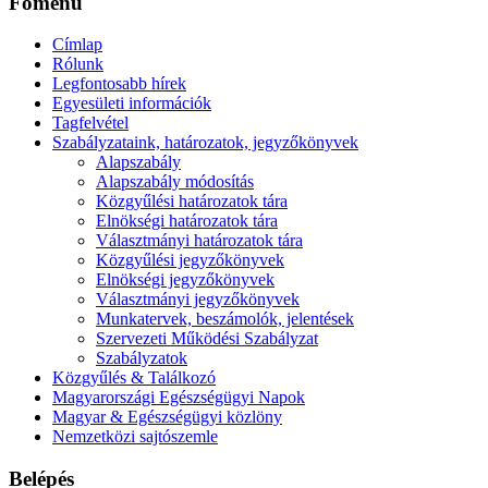
Főmenü
Címlap
Rólunk
Legfontosabb hírek
Egyesületi információk
Tagfelvétel
Szabályzataink, határozatok, jegyzőkönyvek
Alapszabály
Alapszabály módosítás
Közgyűlési határozatok tára
Elnökségi határozatok tára
Választmányi határozatok tára
Közgyűlési jegyzőkönyvek
Elnökségi jegyzőkönyvek
Választmányi jegyzőkönyvek
Munkatervek, beszámolók, jelentések
Szervezeti Működési Szabályzat
Szabályzatok
Közgyűlés & Találkozó
Magyarországi Egészségügyi Napok
Magyar & Egészségügyi közlöny
Nemzetközi sajtószemle
Belépés